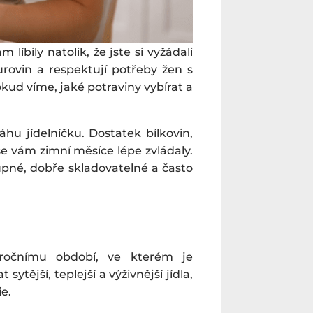
líbily natolik, že jste si vyžádali
urovin a respektují potřeby žen s
ud víme, jaké potraviny vybírat a
hu jídelníčku. Dostatek bílkovin,
se vám zimní měsíce lépe zvládaly.
pné, dobře skladovatelné a často
 ročnímu období, ve kterém je
ější, teplejší a výživnější jídla,
e.