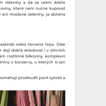
ah vlákniny a dá se velmi dobře
roviny, které není nutné kupovat
e ani mražené zeleniny, je sbírána
 pastinák nebo červená řepa. Dále
e dají dobře skladovat i v zimních
m rostlinné bílkoviny, komplexní
niny z konzervy, u kterých si jen
 pomáhají prodloužit pocit sytosti a