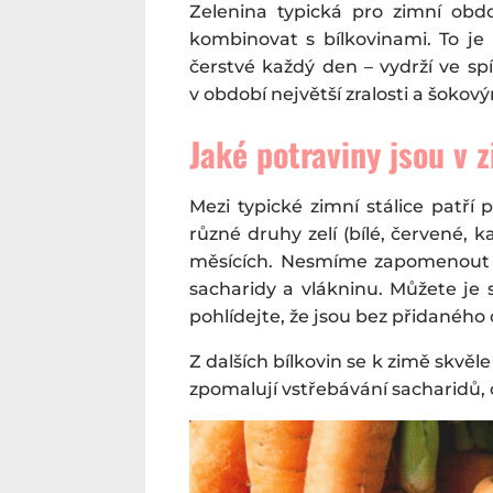
Zelenina typická pro zimní obd
kombinovat s bílkovinami. To je
čerstvé každý den – vydrží ve spí
v období největší zralosti a šoko
Jaké potraviny jsou v z
Mezi typické zimní stálice patří
různé druhy zelí (bílé, červené, 
měsících. Nesmíme zapomenout an
sacharidy a vlákninu. Můžete je 
pohlídejte, že jsou bez přidaného
Z dalších bílkovin se k zimě skvěle
zpomalují vstřebávání sacharidů, 