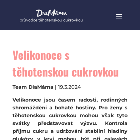
Velikonoce s
těhotenskou cukrovkou
Team DiaMáma |
19.3.2024
Velikonoce jsou časem radosti, rodinných
shromáždění a bohaté hostiny. Pro ženy s
těhotenskou cukrovkou mohou však tyto
svátky představovat výzvu. Kontrola
příjmu cukru a udržování stabilní hladiny
glukózy v krvi mohou být při oslavách