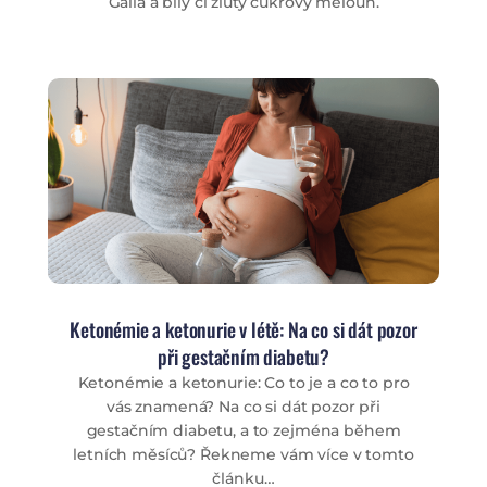
Galia a bílý či žlutý cukrový meloun.
Ketonémie a ketonurie v létě: Na co si dát pozor
při gestačním diabetu?
Ketonémie a ketonurie: Co to je a co to pro
vás znamená? Na co si dát pozor při
gestačním diabetu, a to zejména během
letních měsíců? Řekneme vám více v tomto
článku…