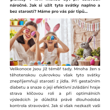
náročné.
Jak si užít tyto svátky naplno a
bez starostí? Máme pro vás pár tipů…
Velikonoce jsou již téměř tady. Mnoha žen s
těhotenskou cukrovkou však tyto svátky
znepříjemňují starosti z jídla. Při gestačním
diabetu a snaze o její efektivní zvládání hraje
strava klíčovou roli a při optimálních
výsledcích je důležitá právě dlouhodobá
kontrola stravování. Jak si však nezkazit vaši