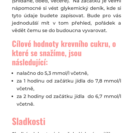
(snídaně, oběd, večeře). Na začátku je velmi
nápomocné si vést glykemický deník, kde si
tyto údaje budete zapisovat. Bude pro vás
jednodušśí mít v tom přehled, pořádek a
vědět čemu se do budoucna vyvarovat.
Cílové hodnoty krevního cukru, o
které se snažíme, jsou
následující:
nalačno do 5,3 mmol/l včetně,
za 1 hodinu od začátku jídla do 7,8 mmol/l
včetně,
za 2 hodiny od začátku jídla do 6,7 mmol/l
včetně.
Sladkosti