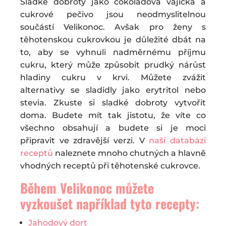
Sladké dobroty jako čokoládová vajíčka a
cukrové pečivo jsou neodmyslitelnou
součástí Velikonoc. Avšak pro ženy s
těhotenskou cukrovkou je důležité dbát na
to, aby se vyhnuli nadměrnému příjmu
cukru, který může způsobit prudký nárůst
hladiny cukru v krvi. Můžete zvážit
alternativy se sladidly jako erytritol nebo
stevia. Zkuste si sladké dobroty vytvořit
doma. Budete mít tak jistotu, že víte co
všechno obsahují a budete si je moci
připravit ve zdravější verzi. V
naší databázi
receptů
naleznete mnoho chutných a hlavně
vhodných receptů při těhotenské cukrovce.
Během Velikonoc můžete
vyzkoušet například tyto recepty:
Jahodový dort