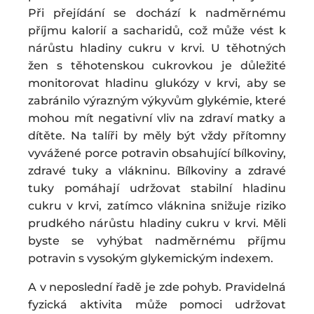
Při přejídání se dochází k nadměrnému
příjmu kalorií a sacharidů, což může vést k
nárůstu hladiny cukru v krvi. U těhotných
žen s těhotenskou cukrovkou je důležité
monitorovat hladinu glukózy v krvi, aby se
zabránilo výrazným výkyvům glykémie, které
mohou mít negativní vliv na zdraví matky a
dítěte. Na talíři by měly být vždy přítomny
vyvážené porce potravin obsahující bílkoviny,
zdravé tuky a vlákninu. Bílkoviny a zdravé
tuky pomáhají udržovat stabilní hladinu
cukru v krvi, zatímco vláknina snižuje riziko
prudkého nárůstu hladiny cukru v krvi. Měli
byste se vyhýbat nadměrnému příjmu
potravin s vysokým glykemickým indexem.
A v neposlední řadě je zde pohyb. Pravidelná
fyzická aktivita může pomoci udržovat