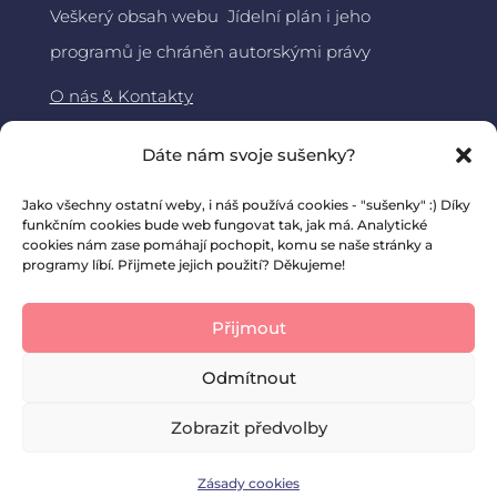
Veškerý obsah webu Jídelní plán i jeho
programů je chráněn autorskými právy
O nás & Kontakty
Jídelní plán
Dáte nám svoje sušenky?
About DiaMama – ENG
Jako všechny ostatní weby, i náš používá cookies - "sušenky" :) Díky
funkčním cookies bude web fungovat tak, jak má. Analytické
cookies nám zase pomáhají pochopit, komu se naše stránky a
programy líbí. Přijmete jejich použití? Děkujeme!
Přijmout
Odmítnout
Zobrazit předvolby
Zásady cookies