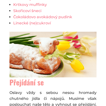
Krtkovy muffinky
Skořicoví šneci
Čokoládovo avokádový pudink
Linecké (ne)cukroví
Přejídání se
Oslavy vždy s sebou nesou hromady
chutného jídla či nápojů. Musíme však
poslouchat naše tělo a vyhnout se přejídání.