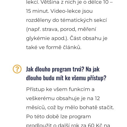
lekcí. Většina z nich je o délce 10 –
15 minut. Video-lekce jsou
rozděleny do tématických sekcí
(např. strava, porod, měření
glykémie apod.). Část obsahu je
také ve formě článků.

Jak dlouho program trvá? Na jak
dlouho budu mít ke všemu přístup?
Přístup ke všem funkcím a
veškerému obsahuje je na 12
měsíců, což by mělo bohatě stačit.
Po této době lze program
prodloužit o další rok za 60 Kč na