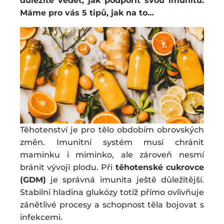
důležité vědět, jak podpořit svou imunitu.
Máme pro vás 5 tipů, jak na to…
Těhotenství je pro tělo obdobím obrovských
změn. Imunitní systém musí chránit
maminku i miminko, ale zároveň nesmí
bránit vývoji plodu. Při
těhotenské cukrovce
(GDM)
je správná imunita ještě důležitější.
Stabilní hladina glukózy totiž přímo ovlivňuje
zánětlivé procesy a schopnost těla bojovat s
infekcemi.