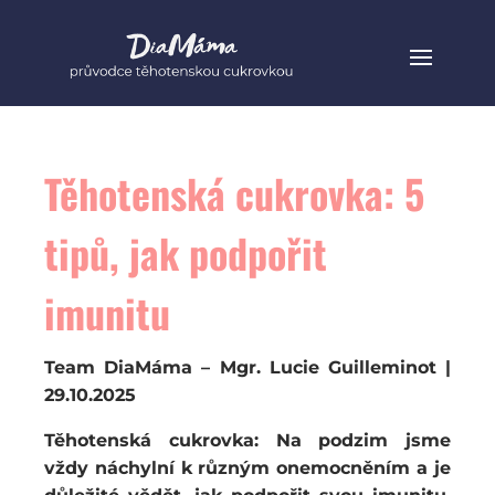
Těhotenská cukrovka: 5
tipů, jak podpořit
imunitu
Team DiaMáma – Mgr. Lucie Guilleminot |
29.10.2025
Těhotenská cukrovka: Na podzim jsme
vždy náchylní k různým onemocněním a je