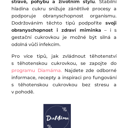
stravě, pohybu a životním stylu
. Stabilní
hladina cukru snižuje zánětlivé procesy a
podporuje obranyschopnost organismu.
Dodržováním těchto tipů podpoříte
svoji
obranyschopnost i zdraví miminka
– i s
gestační cukrovkou je možné být silná a
odolná vůči infekcím.
Pro více tipů, jak zvládnout těhotenství
s těhotenskou cukrovkou, se zapojte do
programu Diamáma.
Najdete zde odborné
informace, recepty a inspiraci pro fungování
s těhotenskou cukrovkou bez stresu a
v pohodě.