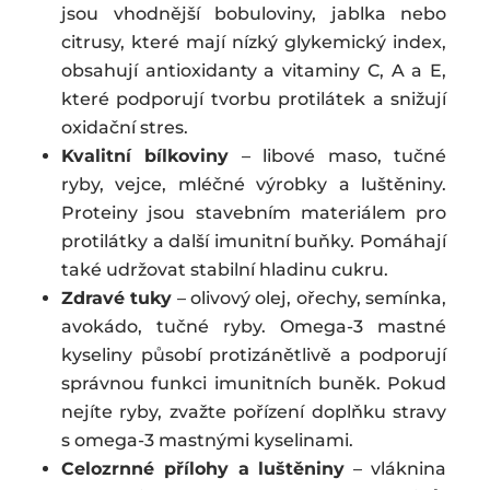
jsou vhodnější bobuloviny, jablka nebo
citrusy, které mají nízký glykemický index,
obsahují antioxidanty a vitaminy C, A a E,
které podporují tvorbu protilátek a snižují
oxidační stres.
Kvalitní bílkoviny
– libové maso, tučné
ryby, vejce, mléčné výrobky a luštěniny.
Proteiny jsou stavebním materiálem pro
protilátky a další imunitní buňky. Pomáhají
také udržovat stabilní hladinu cukru.
Zdravé tuky
– olivový olej, ořechy, semínka,
avokádo, tučné ryby. Omega-3 mastné
kyseliny působí protizánětlivě a podporují
správnou funkci imunitních buněk. Pokud
nejíte ryby, zvažte pořízení doplňku stravy
s omega-3 mastnými kyselinami.
Celozrnné přílohy a luštěniny
– vláknina