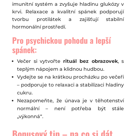
imunitní systém a zvyšuje hladinu glukózy v
krvi. Relaxace a kvalitní spánek podporují
tvorbu protilátek a zajišťují stabilní
hormonální prostředí.
Pro psychickou pohodu a lepší
spánek:
Večer si vytvořte
rituál bez obrazovek
, s
teplým nápojem a klidnou hudbou.
Vydejte se na krátkou procházku po večeři
– podporuje to relaxaci a stabilizaci hladiny
cukru.
Nezapomeňte, že únava je v těhotenství
normální – není potřeba být stále
„výkonná“.
Bonusový tip – na co si dát