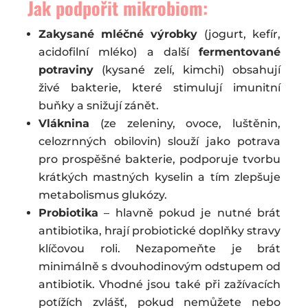
Jak podpořit mikrobiom:
Zakysané mléčné výrobky
(jogurt, kefír,
acidofilní mléko) a další
fermentované
potraviny
(kysané zelí, kimchi) obsahují
živé bakterie, které stimulují imunitní
buňky a snižují zánět.
Vláknina
(ze zeleniny, ovoce, luštěnin,
celozrnných obilovin) slouží jako potrava
pro prospěšné bakterie, podporuje tvorbu
krátkých mastných kyselin a tím zlepšuje
metabolismus glukózy.
Probiotika
– hlavně pokud je nutné brát
antibiotika, hrají probiotické doplňky stravy
klíčovou roli. Nezapomeňte je brát
minimálně s dvouhodinovým odstupem od
antibiotik. Vhodné jsou také při zažívacích
potížích zvlášť, pokud nemůžete nebo