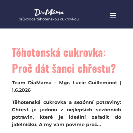
Těhotenská cukrovka:
Proč dát šanci chřestu?
Team DiaMáma – Mgr. Lucie Guilleminot |
1.6.2026
Těhotenská cukrovka a sezónní potraviny:
Chřest je jednou z nejlepších sezónních
potravin, které je ideální zařadit do
jídelníčku. A my vám povíme proč…