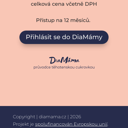
celková cena včetně DPH
Přístup na 12 měsíců.
Přihlásit se do DiaMámy
Copyright | diamama.cz | 2026
Projekt je
spolufinancován Evropskou unií
.