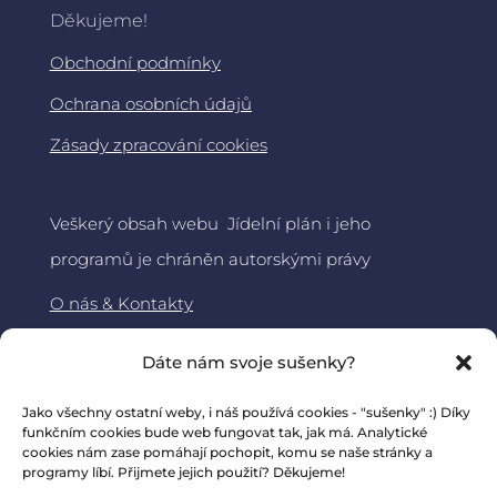
Děkujeme!
Obchodní podmínky
Ochrana osobních údajů
Zásady zpracování cookies
Veškerý obsah webu Jídelní plán i jeho
programů je chráněn autorskými právy
O nás & Kontakty
Jídelní plán
Dáte nám svoje sušenky?
About DiaMama – ENG
Jako všechny ostatní weby, i náš používá cookies - "sušenky" :) Díky
funkčním cookies bude web fungovat tak, jak má. Analytické
cookies nám zase pomáhají pochopit, komu se naše stránky a
programy líbí. Přijmete jejich použití? Děkujeme!