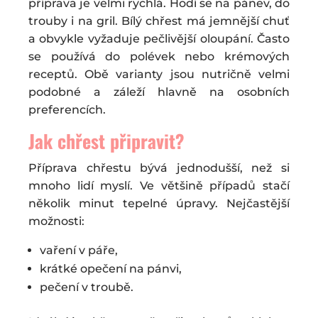
příprava je velmi rychlá. Hodí se na pánev, do
trouby i na gril. Bílý chřest má jemnější chuť
a obvykle vyžaduje pečlivější oloupání. Často
se používá do polévek nebo krémových
receptů. Obě varianty jsou nutričně velmi
podobné a záleží hlavně na osobních
preferencích.
Jak chřest připravit?
Příprava chřestu bývá jednodušší, než si
mnoho lidí myslí. Ve většině případů stačí
několik minut tepelné úpravy. Nejčastější
možnosti:
vaření v páře,
krátké opečení na pánvi,
pečení v troubě.