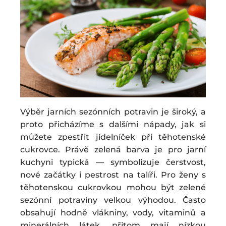
Výběr jarních sezónních potravin je široký, a
proto přicházíme s dalšími nápady, jak si
můžete zpestřit jídelníček při těhotenské
cukrovce. Právě zelená barva je pro jarní
kuchyni typická — symbolizuje čerstvost,
nové začátky i pestrost na talíři. Pro ženy s
těhotenskou cukrovkou mohou být zelené
sezónní potraviny velkou výhodou. Často
obsahují hodně vlákniny, vody, vitaminů a
minerálních látek, přitom mají nízkou