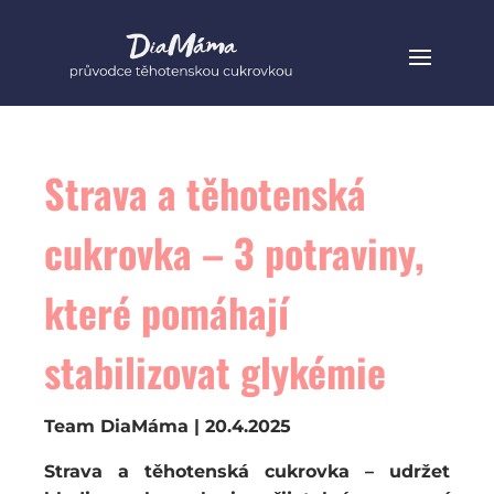
Strava a těhotenská
cukrovka – 3 potraviny,
které pomáhají
stabilizovat glykémie
Team DiaMáma | 20.4.2025
Strava a těhotenská cukrovka – udržet