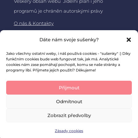
Veškerý obsah webu Jídelní plán i jeho
programů je chráněn autorskými právy
O nás & Kontakty
Jídelní plán
Dáte nám svoje sušenky?
About DiaMama – ENG
Jako všechny ostatní weby, i náš používá cookies - "sušenky" :) Díky
funkčním cookies bude web fungovat tak, jak má. Analytické
cookies nám zase pomáhají pochopit, komu se naše stránky a
programy líbí. Přijmete jejich použití? Děkujeme!
Přijmout
Odmítnout
Zobrazit předvolby
Zásady cookies