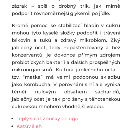
zázrak – spíš o drobný trik, jak mírně
podpořit rovnoměrnější glykémii po jídle.
Kromě pomoci se stabilizací hladin v cukru
mohou tyto kyselé složky podpořit i trávení
bílkovin a tuků a zdravý mikrobiom. Živý
jablečný ocet, tedy nepasterizovaný a bez
konzervantů, je dokonce přímým zdrojem
probiotických bakterií a dalších prospěšných
mikroorganismů. Kultura jablečného octa –
tzv. “matka” má velmi podobnou skladbu
jako kombucha. V porovnání s ní ale vyniká
téměř nulovým obsahem sacharidů,
jablečný ocet je tak pro ženy s těhotenskou
cukrovkou mnohem vhodnější volbou.
Teplý salát z čočky beluga
Katův šleh