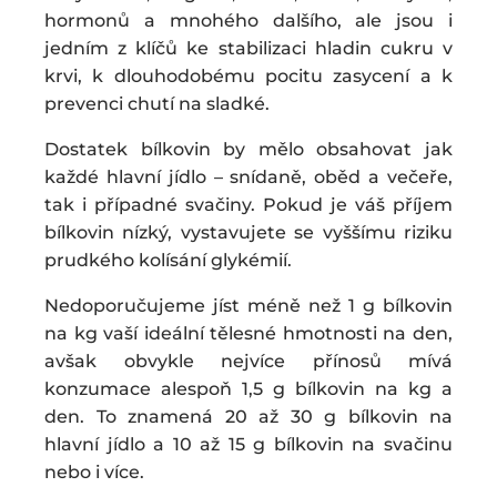
hormonů a mnohého dalšího, ale jsou i
jedním z klíčů ke stabilizaci hladin cukru v
krvi, k dlouhodobému pocitu zasycení a k
prevenci chutí na sladké.
Dostatek bílkovin by mělo obsahovat jak
každé hlavní jídlo – snídaně, oběd a večeře,
tak i případné svačiny. Pokud je váš příjem
bílkovin nízký, vystavujete se vyššímu riziku
prudkého kolísání glykémií.
Nedoporučujeme jíst méně než 1 g bílkovin
na kg vaší ideální tělesné hmotnosti na den,
avšak obvykle nejvíce přínosů mívá
konzumace alespoň 1,5 g bílkovin na kg a
den. To znamená 20 až 30 g bílkovin na
hlavní jídlo a 10 až 15 g bílkovin na svačinu
nebo i více.