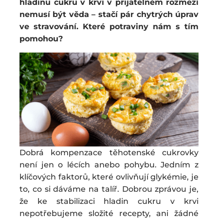
hladinu cukru v krvi v přijatelném rozmezí
nemusí být věda – stačí pár chytrých úprav
ve stravování. Které potraviny nám s tím
pomohou?
Dobrá kompenzace těhotenské cukrovky
není jen o lécích anebo pohybu. Jedním z
klíčových faktorů, které ovlivňují glykémie, je
to, co si dáváme na talíř. Dobrou zprávou je,
že ke stabilizaci hladin cukru v krvi
nepotřebujeme složité recepty, ani žádné