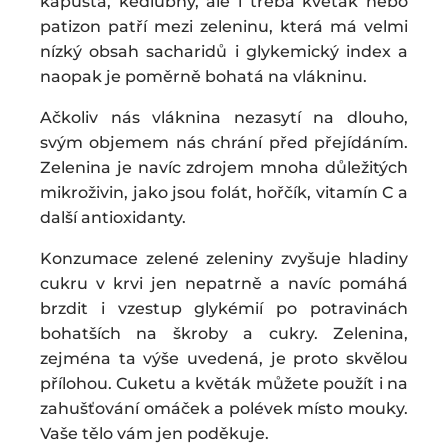
kapusta, kedlubny, ale i třeba květák nebo
patizon patří mezi zeleninu, která má velmi
nízký obsah sacharidů i glykemický index a
naopak je poměrně bohatá na vlákninu.
Ačkoliv nás vláknina nezasytí na dlouho,
svým objemem nás chrání před přejídáním.
Zelenina je navíc zdrojem mnoha důležitých
mikroživin, jako jsou folát, hořčík, vitamín C a
další antioxidanty.
Konzumace zelené zeleniny zvyšuje hladiny
cukru v krvi jen nepatrně a navíc pomáhá
brzdit i vzestup glykémií po potravinách
bohatších na škroby a cukry. Zelenina,
zejména ta výše uvedená, je proto skvělou
přílohou. Cuketu a květák můžete použít i na
zahušťování omáček a polévek místo mouky.
Vaše tělo vám jen poděkuje.