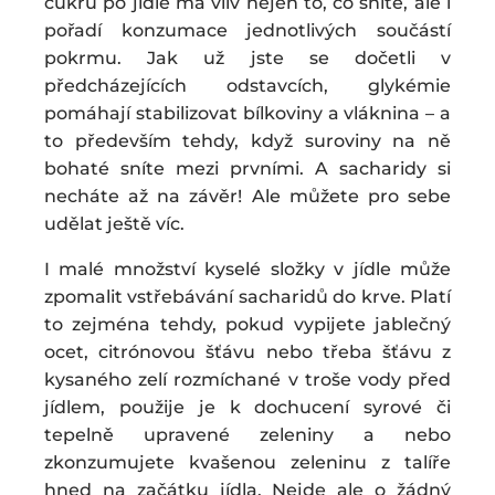
cukru po jídle má vliv nejen to, co sníte, ale i
pořadí konzumace jednotlivých součástí
pokrmu. Jak už jste se dočetli v
předcházejících odstavcích, glykémie
pomáhají stabilizovat bílkoviny a vláknina – a
to především tehdy, když suroviny na ně
bohaté sníte mezi prvními. A sacharidy si
necháte až na závěr! Ale můžete pro sebe
udělat ještě víc.
I malé množství kyselé složky v jídle může
zpomalit vstřebávání sacharidů do krve. Platí
to zejména tehdy, pokud vypijete jablečný
ocet, citrónovou šťávu nebo třeba šťávu z
kysaného zelí rozmíchané v troše vody před
jídlem, použije je k dochucení syrové či
tepelně upravené zeleniny a nebo
zkonzumujete kvašenou zeleninu z talíře
hned na začátku jídla. Nejde ale o žádný