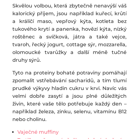
Skvělou volbou, která zbytečně nenavýší váš
kalorický příjem, jsou například kuřecí, krůtí
a králičí maso, vepřový kýta, kotleta bez
tukového krytí a panenka, hovězí kýta, nízký
roštěnec a svíčková, játra a také vejce,
tvaroh, řecký jogurt, cottage sýr, mozzarella,
olomoucké tvarůžky a další méně tučné
druhy sýrů.
Tyto na proteiny bohaté potraviny pomáhají
zpomalit vstřebávání sacharidů, a tím tlumí
prudké výkyvy hladin cukru v krvi. Navíc vás
velmi dobře zasytí a jsou plné důležitých
živin, které vaše tělo potřebuje každý den –
například železa, zinku, selenu, vitamínu B12
nebo cholinu.
Vaječné muffiny