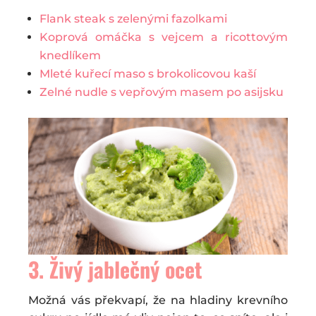
Flank steak s zelenými fazolkami
Koprová omáčka s vejcem a ricottovým
knedlíkem
Mleté kuřecí maso s brokolicovou kaší
Zelné nudle s vepřovým masem po asijsku
3. Živý jablečný ocet
Možná vás překvapí, že na hladiny krevního