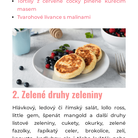
Tortilly z červené čočky plněné kuřecím
masem
Tvarohové lívance s malinami
2. Zelené druhy zeleniny
Hlávkový, ledový či římský salát, lollo ross,
little gem, špenát mangold a další druhy
listové zeleniny, cukety, okurky, zelené
fazolky, řapíkatý celer, brokolice, zelí,