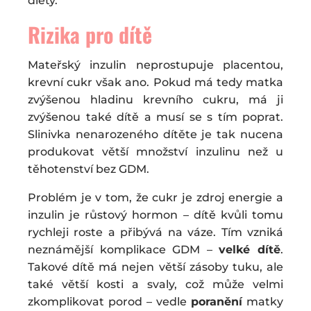
diety.
Rizika pro dítě
Mateřský inzulin neprostupuje placentou,
krevní cukr však ano. Pokud má tedy matka
zvýšenou hladinu krevního cukru, má ji
zvýšenou také dítě a musí se s tím poprat.
Slinivka nenarozeného dítěte je tak nucena
produkovat větší množství inzulinu než u
těhotenství bez GDM.
Problém je v tom, že cukr je zdroj energie a
inzulin je růstový hormon – dítě kvůli tomu
rychleji roste a přibývá na váze. Tím vzniká
neznámější komplikace GDM –
velké dítě
.
Takové dítě má nejen větší zásoby tuku, ale
také větší kosti a svaly, což může velmi
zkomplikovat porod – vedle
poranění
matky