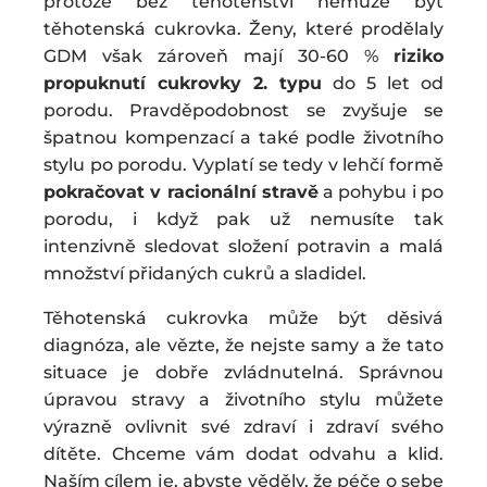
protože bez těhotenství nemůže být
těhotenská cukrovka. Ženy, které prodělaly
GDM však zároveň mají 30-60 %
riziko
propuknutí cukrovky 2. typu
do 5 let od
porodu. Pravděpodobnost se zvyšuje se
špatnou kompenzací a také podle životního
stylu po porodu. Vyplatí se tedy v lehčí formě
pokračovat v racionální stravě
a pohybu i po
porodu, i když pak už nemusíte tak
intenzivně sledovat složení potravin a malá
množství přidaných cukrů a sladidel.
Těhotenská cukrovka může být děsivá
diagnóza, ale vězte, že nejste samy a že tato
situace je dobře zvládnutelná. Správnou
úpravou stravy a životního stylu můžete
výrazně ovlivnit své zdraví i zdraví svého
dítěte. Chceme vám dodat odvahu a klid.
Naším cílem je, abyste věděly, že péče o sebe