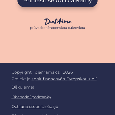
Přihlásit se do DiaMámy
Copyright | diamama.cz | 2026
Projekt je
spolufinancován Evropskou unií
.
Děkujeme!
Obchodní podmínky
Ochrana osobních údajů