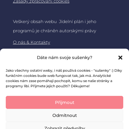
Zásady zpracování cookies
Veškerý obsah webu Jídelní plán i jeho
programů je chráněn autorskými právy
O nás & Kontakty
Jídelní plán
Dáte nám svoje sušenky?
About DiaMama – ENG
Jako všechny ostatní weby, i náš používá cookies - "sušenky" :) Díky
funkčním cookies bude web fungovat tak, jak má. Analytické
cookies nám zase pomáhají pochopit, komu se naše stránky a
programy líbí. Přijmete jejich použití? Děkujeme!
Přijmout
Odmítnout
Zobrazit předvolby