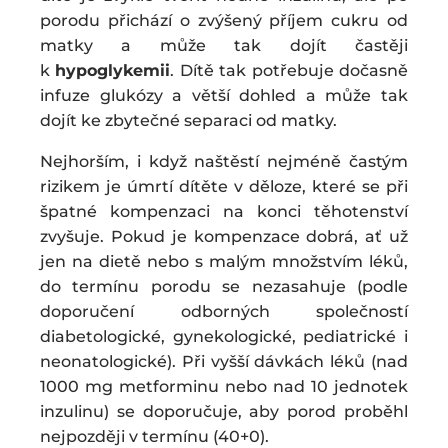
porodu přichází o zvýšený příjem cukru od
matky a může tak dojít častěji
k
hypoglykemii
. Dítě tak potřebuje dočasně
infuze glukózy a větší dohled a může tak
dojít ke zbytečné separaci od matky.
Nejhorším, i když naštěstí nejméně častým
rizikem je úmrtí dítěte v děloze, které se při
špatné kompenzaci na konci těhotenství
zvyšuje. Pokud je kompenzace dobrá, ať už
jen na dietě nebo s malým množstvím léků,
do termínu porodu se nezasahuje (podle
doporučení odborných společností
diabetologické, gynekologické, pediatrické i
neonatologické). Při vyšší dávkách léků (nad
1000 mg metforminu nebo nad 10 jednotek
inzulinu) se doporučuje, aby porod proběhl
nejpozději v termínu (40+0).