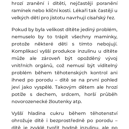
hrozí zranění i dítěti, nejčastěji poranění
ramínek nebo klíční kosti. Lékaři tak častěji u
velkých dětí pro jistotu navrhují císařský řez.
Pokud by byla velikost dítěte jediný problém,
nemuselo by to trápit všechny maminky,
protože některé děti s tímto nebojují.
Komplikací vyšší produkce inzulinu u dítěte
může ale zároveň být opožděný vývoj
vnitřních orgánů, což nemusí být viditelný
problém během těhotenských kontrol ani
ihned po porodu – dítě se na první pohled
jeví jako vyspělé. Takovým dětem ale hrozí
potíže s dechem, srdcem, horší průběh
novorozenecké žloutenky atp.
Vyšší hladina cukru během těhotenství
ohrožuje dítě i bezprostředně po porodu –
dítě je zvyklé tvořit hodně inzulinu, ale po