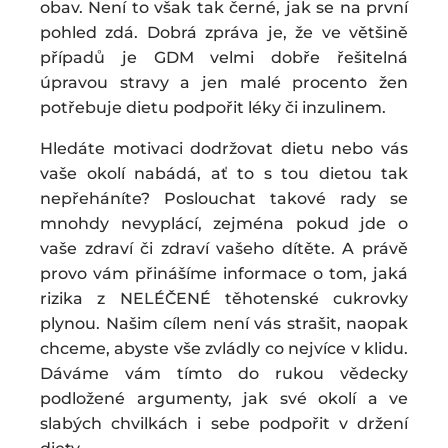
obav. Není to však tak černé, jak se na první
pohled zdá. Dobrá zpráva je, že ve většině
případů je GDM velmi dobře řešitelná
úpravou stravy a jen malé procento žen
potřebuje dietu podpořit léky či inzulinem.
Hledáte motivaci dodržovat dietu nebo vás
vaše okolí nabádá, ať to s tou dietou tak
nepřeháníte? Poslouchat takové rady se
mnohdy nevyplácí, zejména pokud jde o
vaše zdraví či zdraví vašeho dítěte. A právě
provo vám přinášíme informace o tom, jaká
rizika z NELÉČENÉ těhotenské cukrovky
plynou. Našim cílem není vás strašit, naopak
chceme, abyste vše zvládly co nejvíce v klidu.
Dáváme vám tímto do rukou vědecky
podložené argumenty, jak své okolí a ve
slabých chvilkách i sebe podpořit v držení