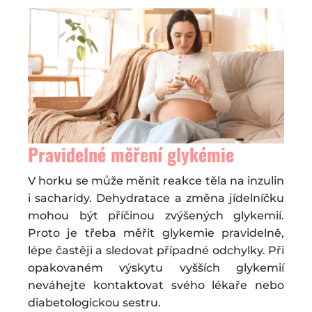
Pravidelné měření glykémie
V horku se může měnit reakce těla na inzulin
i sacharidy. Dehydratace a změna jídelníčku
mohou být příčinou zvýšených glykemií.
Proto je třeba měřit glykemie pravidelně,
lépe častěji a sledovat případné odchylky. Při
opakovaném výskytu vyšších glykemií
neváhejte kontaktovat svého lékaře nebo
diabetologickou sestru.