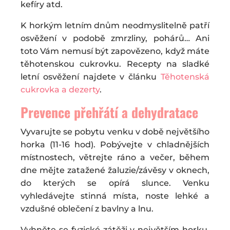
kefíry atd.
K horkým letním dnům neodmyslitelně patří
osvěžení v podobě zmrzliny, pohárů… Ani
toto Vám nemusí být zapovězeno, když máte
těhotenskou cukrovku. Recepty na sladké
letní osvěžení najdete v článku
Těhotenská
cukrovka a dezerty
.
Prevence přehřátí a dehydratace
Vyvarujte se pobytu venku v době největšího
horka (11-16 hod). Pobývejte v chladnějších
místnostech, větrejte ráno a večer, během
dne mějte zatažené žaluzie/závěsy v oknech,
do kterých se opírá slunce. Venku
vyhledávejte stinná místa, noste lehké a
vzdušné oblečení z bavlny a lnu.
Vyhněte se fyzické zátěži v největším horku,