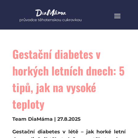
Gestační diabetes v
horkých letních dnech: 5
tipů, jak na vysoké
teploty
Team DiaMáma | 27.8.2025
Gestační diabetes v létě – jak horké letní