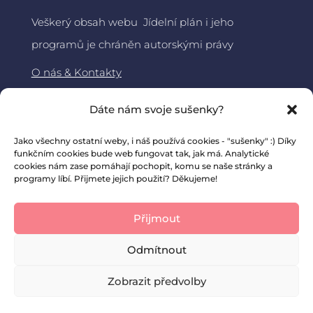
Veškerý obsah webu Jídelní plán i jeho
programů je chráněn autorskými právy
O nás & Kontakty
Jídelní plán
Dáte nám svoje sušenky?
About DiaMama – ENG
Jako všechny ostatní weby, i náš používá cookies - "sušenky" :) Díky
funkčním cookies bude web fungovat tak, jak má. Analytické
cookies nám zase pomáhají pochopit, komu se naše stránky a
programy líbí. Přijmete jejich použití? Děkujeme!
Přijmout
Odmítnout
Zobrazit předvolby