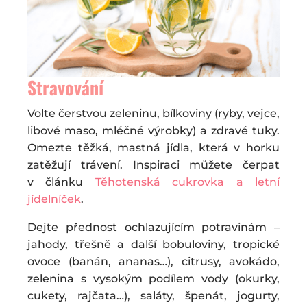
Stravování
Volte čerstvou zeleninu, bílkoviny (ryby, vejce,
libové maso, mléčné výrobky) a zdravé tuky.
Omezte těžká, mastná jídla, která v horku
zatěžují trávení. Inspiraci můžete čerpat
v článku
Těhotenská cukrovka a letní
jídelníček
.
Dejte přednost ochlazujícím potravinám –
jahody, třešně a další bobuloviny, tropické
ovoce (banán, ananas…), citrusy, avokádo,
zelenina s vysokým podílem vody (okurky,
cukety, rajčata…), saláty, špenát, jogurty,