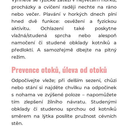
procházky a cvičení raději nechte na ráno
nebo večer. Plavání v horkých dnech plní
hned dvě funkce: osvěžení a fyzickou
aktivitu. Ochlazení také poskytne
vlažná/studená sprcha nebo alespoň
namočení či studené obklady kotníků a
předloktí. A samozřejmě dbejte na pitný
režim.
Prevence otoků, úleva od otoků
Odpočívejte vleže; při delším sezení, chůzi
nebo stání si najděte chvilku na odpočinek
s nohama ve zvýšené poloze – napomůžete
tím zlepšení žilního návratu. Studenými
obklady či studenou sprchou od kotníků
směrem na lýtka posílíte pružnost cévních
stěn.