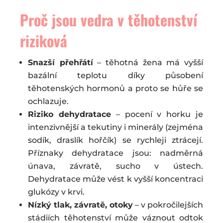
Proč jsou vedra v těhotenství
riziková
Snazší přehřátí
– těhotná žena má vyšší
bazální teplotu díky působení
těhotenských hormonů a proto se hůře se
ochlazuje.
Riziko dehydratace
– pocení v horku je
intenzivnější a tekutiny i minerály (zejména
sodík, draslík hořčík) se rychleji ztrácejí.
Příznaky dehydratace jsou: nadměrná
únava, závratě, sucho v ústech.
Dehydratace může vést k vyšší koncentraci
glukózy v krvi.
Nízký tlak, závratě, otoky
– v pokročilejších
stádiích těhotenství může váznout odtok