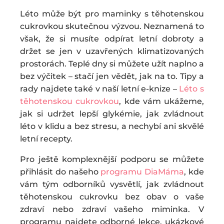
Léto může být pro maminky s těhotenskou
cukrovkou skutečnou výzvou. Neznamená to
však, že si musíte odpírat letní dobroty a
držet se jen v uzavřených klimatizovaných
prostorách. Teplé dny si můžete užít naplno a
bez výčitek – stačí jen vědět, jak na to. Tipy a
rady najdete také v naší letní e-knize –
Léto s
těhotenskou cukrovkou
, kde vám ukážeme,
jak si udržet lepší glykémie, jak zvládnout
léto v klidu a bez stresu, a nechybí ani skvělé
letní recepty.
Pro ještě komplexnější podporu se můžete
přihlásit do našeho
programu DiaMáma
, kde
vám tým odborníků vysvětlí, jak zvládnout
těhotenskou cukrovku bez obav o vaše
zdraví nebo zdraví vašeho miminka. V
programu najdete odborné lekce, ukázkové