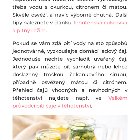
třeba vodu s okurkou, citronem či mátou.
Skvěle osvěží, a navíc výborně chutná. Další
tipy naleznete v článku
Těhotenská cukrovka
a pitný režim
.
Pokud se Vám zdá pití vody na sto způsobů
jednotvárné, vyzkoušejte domácí ledový čaj.
Jednoduše nechte vychladit uvařený čaj,
který pak můžete pít samotný nebo lehce
doslazený troškou čekankového sirupu,
případně osvěžený mátou či citrónem.
Přehled čajů vhodných a nevhodných v
těhotenství najdete např. ve
Velkém
průvodci pití čaje v těhotenství
.