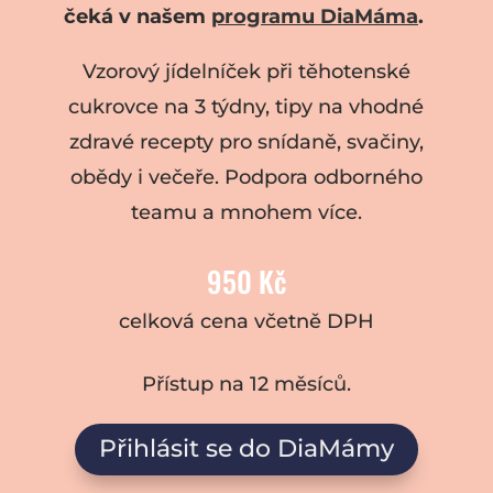
čeká v našem
programu DiaMáma
.
Vzorový jídelníček při těhotenské
cukrovce na 3 týdny, tipy na vhodné
zdravé recepty pro snídaně, svačiny,
obědy i večeře. Podpora odborného
teamu a mnohem více.
950 Kč
celková cena včetně DPH
Přístup na 12 měsíců.
Přihlásit se do DiaMámy