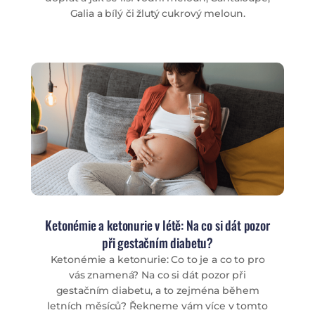
Galia a bílý či žlutý cukrový meloun.
Ketonémie a ketonurie v létě: Na co si dát pozor
při gestačním diabetu?
Ketonémie a ketonurie: Co to je a co to pro
vás znamená? Na co si dát pozor při
gestačním diabetu, a to zejména během
letních měsíců? Řekneme vám více v tomto