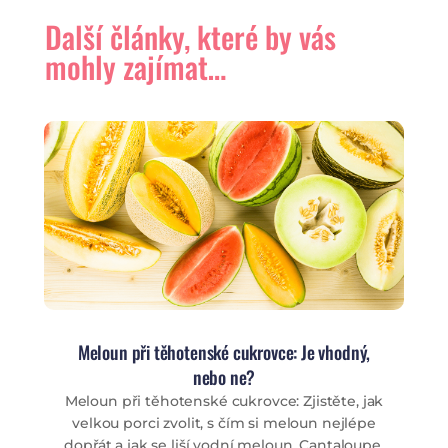
Další články, které by vás
mohly zajímat…
Meloun při těhotenské cukrovce: Je vhodný,
nebo ne?
Meloun při těhotenské cukrovce: Zjistěte, jak
velkou porci zvolit, s čím si meloun nejlépe
dopřát a jak se liší vodní meloun, Cantaloupe,