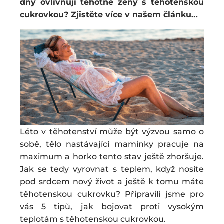
dny ovlivňují těhotné ženy s těhotenskou
cukrovkou? Zjistěte více v našem článku…
Léto v těhotenství může být výzvou samo o
sobě, tělo nastávající maminky pracuje na
maximum a horko tento stav ještě zhoršuje.
Jak se tedy vyrovnat s teplem, když nosíte
pod srdcem nový život a ještě k tomu máte
těhotenskou cukrovku? Připravili jsme pro
vás 5 tipů, jak bojovat proti vysokým
teplotám s těhotenskou cukrovkou.