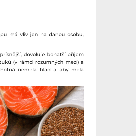
typu má vliv jen na danou osobu,
řísnější, dovoluje bohatší příjem
 tuků (v rámci rozumných mezí) a
těhotná neměla hlad a aby měla