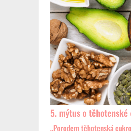
5. mýtus o těhotenské
„Porodem těhotenská cukro