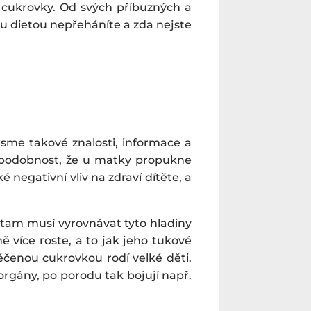
é cukrovky. Od svých příbuzných a
ou dietou nepřeháníte a zda nejste
me takové znalosti, informace a
děpodobnost, že u matky propukne
negativní vliv na zdraví dítěte, a
ě tam musí vyrovnávat tyto hladiny
ě více roste, a to jak jeho tukové
éčenou cukrovkou rodí velké děti.
rgány, po porodu tak bojují např.