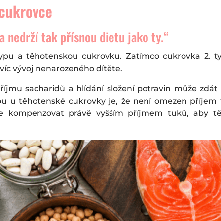
 cukrovce
 nedrží tak přísnou dietu jako ty.“
 typu a těhotenskou cukrovku. Zatímco cukrovka 2. 
víc vývoj nenarozeného dítěte.
říjmu sacharidů a hlídání složení potravin může zdát p
dou u těhotenské cukrovky je, že není omezen příjem
lze kompenzovat právě vyšším příjmem tuků, aby 