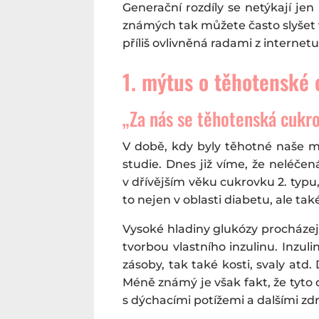
Generační rozdíly se netýkají je
známých tak můžete často slyšet v
příliš ovlivněná radami z internetu
1. mýtus o těhotenské
„Za nás se těhotenská cukro
V době, kdy byly těhotné naše 
studie. Dnes již víme, že neléč
v dřívějším věku cukrovku 2. typu
to nejen v oblasti diabetu, ale t
Vysoké hladiny glukózy procházejí
tvorbou vlastního inzulinu. Inzul
zásoby, tak také kosti, svaly at
Méně známý je však fakt, že tyto
s dýchacími potížemi a dalšími z