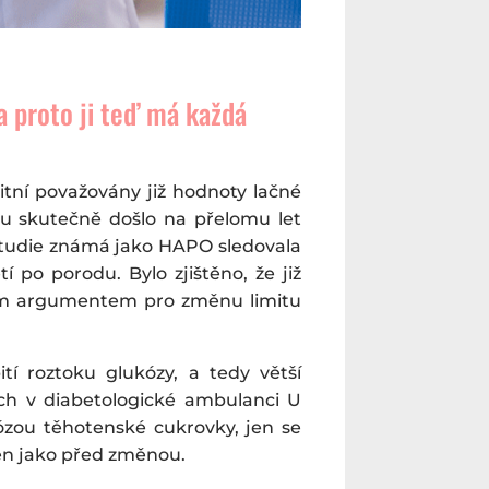
a proto ji teď má každá
itní považovány již hodnoty lačné
tu skutečně došlo na přelomu let
 studie známá jako HAPO sledovala
í po porodu. Bylo zjištěno, že již
ádným argumentem pro změnu limitu
tí roztoku glukózy, a tedy větší
ých v diabetologické ambulanci U
ózou těhotenské cukrovky, jen se
žen jako před změnou.