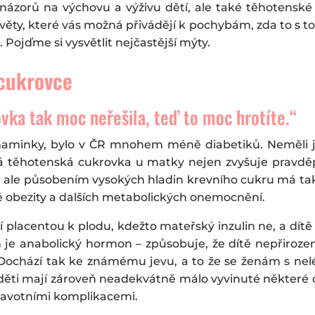
n názorů na výchovu a výživu dětí, ale také těhotensk
ěty, které vás možná přivádějí k pochybám, zda to s t
. Pojďme si vysvětlit nejčastější mýty.
 cukrovce
vka tak moc neřešila, teď to moc hrotíte.“
maminky, bylo v ČR mnohem méně diabetiků. Neměli js
ená těhotenská cukrovka u matky nejen zvyšuje prav
, ale působením vysokých hladin krevního cukru má také 
aké obezity a dalších metabolických onemocnění.
 placentou k plodu, kdežto mateřský inzulin ne, a dít
in je anabolický hormon – způsobuje, že dítě nepřirozen
d. Dochází tak ke známému jevu, a to že se ženám s nel
 děti mají zároveň neadekvátně málo vyvinuté některé o
dravotními komplikacemi.