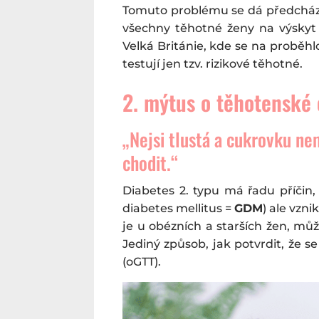
Tomuto problému se dá předcháze
všechny těhotné ženy na výskyt
Velká Británie, kde se na proběhl
testují jen tzv. rizikové těhotné.
2. mýtus o těhotenské
„Nejsi tlustá a cukrovku n
chodit.“
Diabetes 2. typu má řadu příčin,
diabetes mellitus =
GDM
) ale vzn
je u obézních a starších žen, můž
Jediný způsob, jak potvrdit, že s
(oGTT).