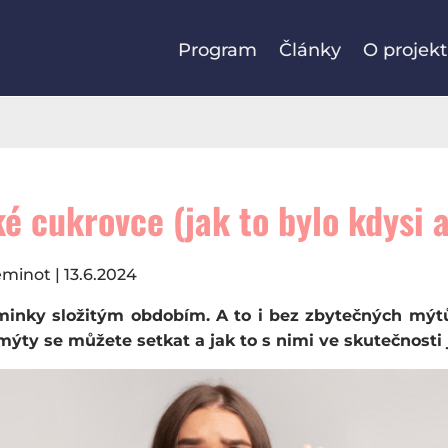
Program
Články
O projek
 cukrovce (jak to bylo kdysi a
minot | 13.6.2024
inky složitým obdobím. A to i bez zbytečných mýtů
mýty se můžete setkat a jak to s nimi ve skutečnosti 