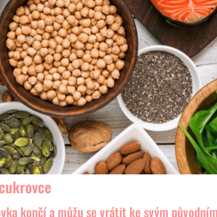
 cukrovce
vka končí a můžu se vrátit ke svým původní