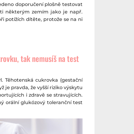
edeno doporučení plošně testovat
ti některým zemím jako je např.
 potížích dítěte, protože se na ni
rovku, tak nemusíš na test
yl. Těhotenská cukrovka (gestační
 je pravda, že vyšší riziko výskytu
tujících i zdravě se stravujících.
ý orální glukózový toleranční test