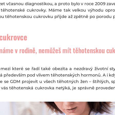
t včasnou diagnostikou, a proto bylo v roce 2009 zav
 těhotenské cukrovky. Máme tak velkou výhodu opro
ou těhotenskou cukrovku přijde až zpětně po porodu při
 cukrovce
emáme v rodině, nemůžeš mít těhotenskou cuk
 mezi které se řadí také obezita a nezdravý životní st
iká především pod vlivem těhotenských hormonů. A i když
e se GDM projevit u všech těhotných žen – štíhlých, spor
e vás těhotenská cukrovka netýká, je správně proveden