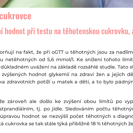
 cukrovce
ní hodnot při testu na těhotenskou cukrovku, 
rňují na fakt, že při oGTT u těhotných jsou za nadlim
 u netěhotných od 5,6 mmol/l. Ke snížení tohoto limi
o důkladném uvážení na základě rozsáhlé studie. Tato
 zvýšených hodnot glykemií na zdraví žen a jejich dět
zika zdravotních potíží u matek a dětí, a to bylo p
 že zároveň ale došlo ke zvýšení obou limitů po vypi
tprandiálním, tj. po jídle. Sledováním počtu těhotn
 úpravou hodnot se nezvýšil počet těhotných s diagn
ká cukrovka se tak stále týká přibližně 18 % těhotných 