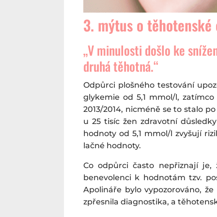
3. mýtus o těhotenské
„V minulosti došlo ke sníže
druhá těhotná.“
Odpůrci plošného testování upozo
glykemie od 5,1 mmol/l, zatímco
2013/2014, nicméně se to stalo p
u 25 tisíc žen zdravotní důsledky
hodnoty od 5,1 mmol/l zvyšují ri
lačné hodnoty.
Co odpůrci často nepřiznají je,
benevolenci k hodnotám tzv. pos
Apolináře bylo vypozorováno, že
zpřesnila diagnostika, a těhotens