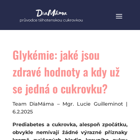
Glykémie: jaké jsou
zdravé hodnoty a kdy už
se jedná o cukrovku?
Team DiaMáma – Mgr. Lucie Guilleminot |
6.2.2025
Prediabetes a cukrovka, alespoň zpočátku,
obvykle nemívají žádné výrazné příznaky