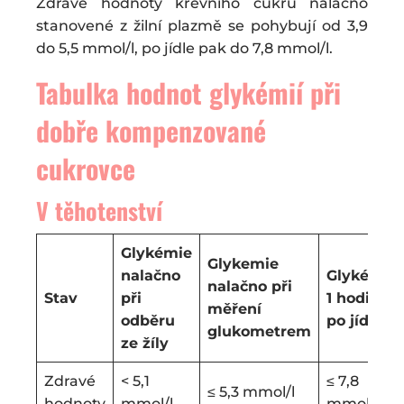
Zdravé hodnoty krevního cukru nalačno
stanovené z žilní plazmě se pohybují od 3,9
do 5,5 mmol/l, po jídle pak do 7,8 mmol/l.
Tabulka hodnot glykémií při
dobře kompenzované
cukrovce
V těhotenství
Glykémie
Glykemie
nalačno
Glykémie
nalačno při
Stav
při
1 hodinu
měření
odběru
po jídle
glukometrem
ze žíly
Zdravé
< 5,1
≤ 7,8
≤ 5,3 mmol/l
hodnoty
mmol/l
mmol/l