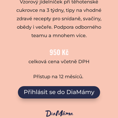
Vzorový jídelníček při těhotenské
cukrovce na 3 týdny, tipy na vhodné
zdravé recepty pro snídaně, svačiny,
obědy i večeře. Podpora odborného
teamu a mnohem více.
950 Kč
celková cena včetně DPH
Přístup na 12 měsíců.
Přihlásit se do DiaMámy