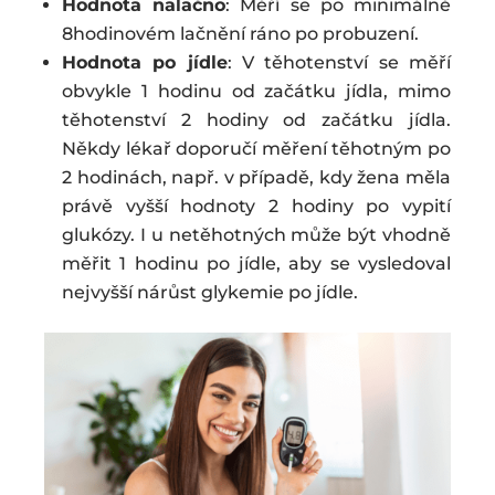
Hodnota nalačno
: Měří se po minimálně
8hodinovém lačnění ráno po probuzení.
Hodnota po jídle
: V těhotenství se měří
obvykle 1 hodinu od začátku jídla, mimo
těhotenství 2 hodiny od začátku jídla.
Někdy lékař doporučí měření těhotným po
2 hodinách, např. v případě, kdy žena měla
právě vyšší hodnoty 2 hodiny po vypití
glukózy. I u netěhotných může být vhodně
měřit 1 hodinu po jídle, aby se vysledoval
nejvyšší nárůst glykemie po jídle.