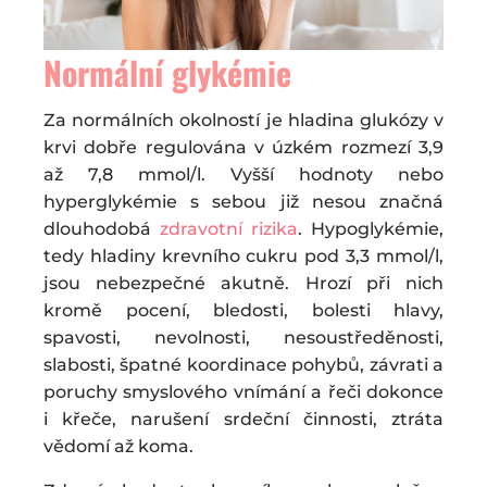
Normální glykémie
Za normálních okolností je hladina glukózy v
krvi dobře regulována v úzkém rozmezí 3,9
až 7,8 mmol/l. Vyšší hodnoty nebo
hyperglykémie s sebou již nesou značná
dlouhodobá
zdravotní rizika
. Hypoglykémie,
tedy hladiny krevního cukru pod 3,3 mmol/l,
jsou nebezpečné akutně. Hrozí při nich
kromě pocení, bledosti, bolesti hlavy,
spavosti, nevolnosti, nesoustředěnosti,
slabosti, špatné koordinace pohybů, závrati a
poruchy smyslového vnímání a řeči dokonce
i křeče, narušení srdeční činnosti, ztráta
vědomí až koma.