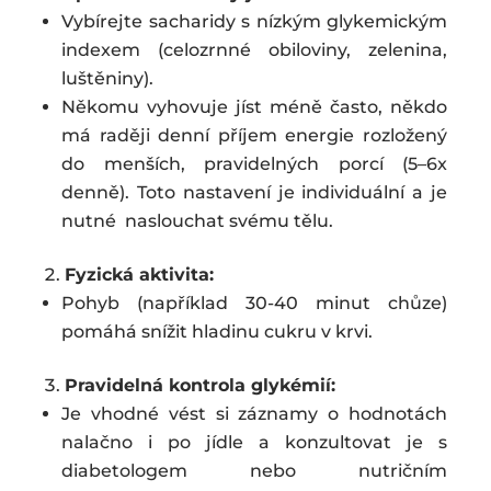
Vybírejte sacharidy s nízkým glykemickým
indexem (celozrnné obiloviny, zelenina,
luštěniny).
Někomu vyhovuje jíst méně často, někdo
má raději denní příjem energie rozložený
do menších, pravidelných porcí (5–6x
denně). Toto nastavení je individuální a je
nutné naslouchat svému tělu.
Fyzická aktivita:
Pohyb (například 30-40 minut chůze)
pomáhá snížit hladinu cukru v krvi.
Pravidelná kontrola glykémií:
Je vhodné vést si záznamy o hodnotách
nalačno i po jídle a konzultovat je s
diabetologem nebo nutričním