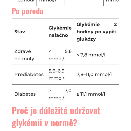
Po porodu
Glykémie 2
Glykémie
Stav
hodiny po vypití
nalačno
glukózy
Zdravé
< 5,6
< 7,8 mmol/l
hodnoty
mmol/l
5,6–6,9
Prediabetes
7,8–11,0 mmol/l
mmol/l
≥ 7,0
Diabetes
≥ 11,1 mmol/l
mmol/l
Proč je důležité udržovat
glykémii v normě?