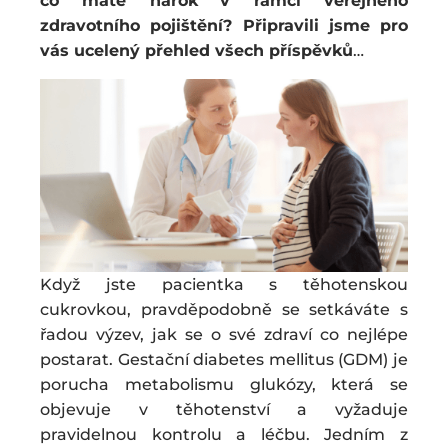
co
máte nárok
v rámci veřejného
zdravotního pojištění? Připravili jsme pro
vás ucelený přehled všech příspěvků
…
Když jste pacientka s těhotenskou
cukrovkou, pravděpodobně se setkáváte s
řadou výzev, jak se o své zdraví co nejlépe
postarat. Gestační diabetes mellitus (GDM) je
porucha metabolismu glukózy, která se
objevuje v těhotenství a vyžaduje
pravidelnou kontrolu a léčbu. Jedním z