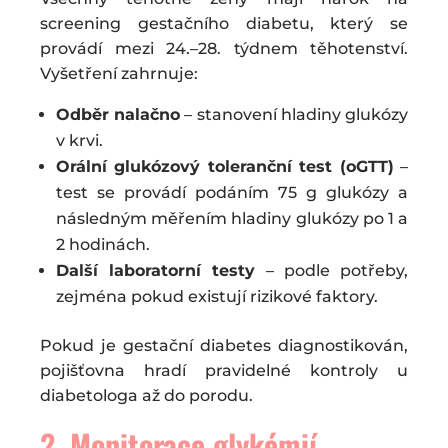
screening gestačního diabetu, který se
provádí mezi 24.–28. týdnem těhotenství.
Vyšetření zahrnuje:
Odběr nalačno
– stanovení hladiny glukózy
v krvi.
Orální glukózový toleranční test (oGTT)
–
test se provádí podáním 75 g glukózy a
následným měřením hladiny glukózy po 1 a
2 hodinách.
Další laboratorní testy
– podle potřeby,
zejména pokud existují rizikové faktory.
Pokud je gestační diabetes diagnostikován,
pojišťovna hradí pravidelné kontroly u
diabetologa až do porodu.
2.
Monitorace glykémi
í