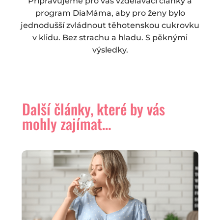
Připravujeme pro vás vzdělávací články a
program DiaMáma, aby pro ženy bylo
jednodušší zvládnout těhotenskou cukrovku
v klidu. Bez strachu a hladu. S pěknými
výsledky.
Další články, které by vás
mohly zajímat…