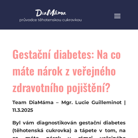
Gestační diabetes: Na co
máte nárok z veřejného
zdravotního pojištění?
Team DiaMáma – Mgr. Lucie Guilleminot |
11.3.2025
Byl vám diagnostikován gestační diabetes
(těhotenská cukrovka) a tápete v tom, na