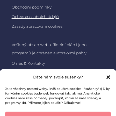
Obchodní podmínky
Ochrana osobních údajů
Zásady zpracování cookies
Veškerý obsah webu Jídelní plán i jeho
programů je chráněn autorskými právy
O nás & Kontakty
Jídelní plán
Dáte nám svoje sušenky?
About DiaMama – ENG
Jako všechny ostatní weby, i náš používá cookies - "sušenky" :) Díky
funkčním cookies bude web fungovat tak, jak má. Analytické
cookies nám zase pomáhají pochopit, komu se naše stránky a
programy líbí. Přijmete jejich použití? Děkujeme!