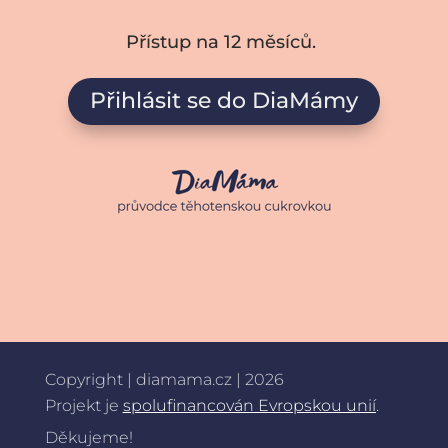
Přístup na 12 měsíců.
Přihlásit se do DiaMámy
Copyright | diamama.cz | 2026
Projekt je
spolufinancován Evropskou unií
.
Děkujeme!