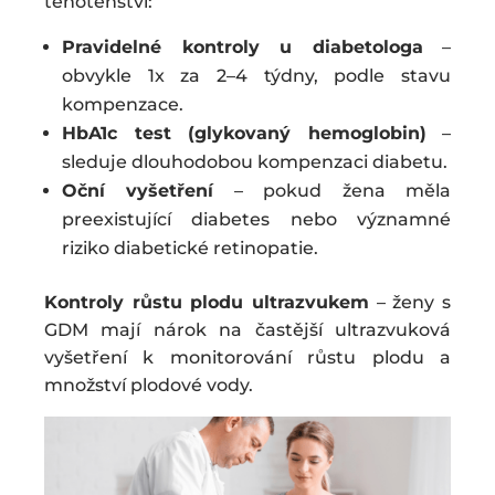
těhotenství:
Pravidelné kontroly u diabetologa
–
obvykle 1x za 2–4 týdny, podle stavu
kompenzace.
HbA1c test (glykovaný hemoglobin)
–
sleduje dlouhodobou kompenzaci diabetu.
Oční vyšetření
– pokud žena měla
preexistující diabetes nebo významné
riziko diabetické retinopatie.
Kontroly růstu plodu ultrazvukem
– ženy s
GDM mají nárok na častější ultrazvuková
vyšetření k monitorování růstu plodu a
množství plodové vody.