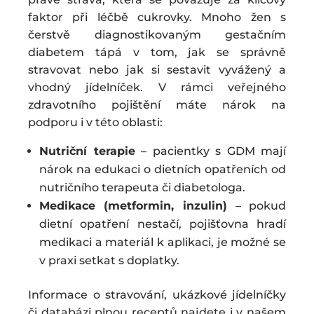
faktor při léčbě cukrovky. Mnoho žen s
čerstvě diagnostikovaným gestačním
diabetem tápá v tom, jak se správně
stravovat nebo jak si sestavit vyvážený a
vhodný jídelníček. V rámci veřejného
zdravotního pojištění máte nárok na
podporu i v této oblasti:
Nutriční terapie
– pacientky s GDM mají
nárok na edukaci o dietních opatřeních od
nutričního terapeuta či diabetologa.
Medikace (metformin, inzulin)
– pokud
dietní opatření nestačí, pojišťovna hradí
medikaci a materiál k aplikaci, je možné se
v praxi setkat s doplatky.
Informace o stravování, ukázkové jídelníčky
či databázi plnou receptů najdete i v našem